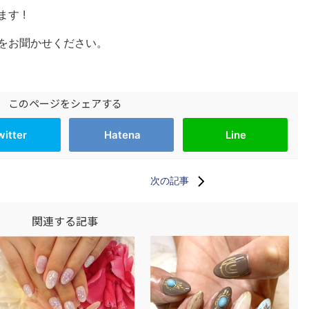
す !
をお聞かせください。
このページをシェアする
witter
Hatena
Line
次の記事
関連する記事