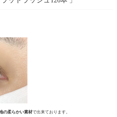
ラットラッシュ120本 」
地の柔らかい素材
で出来ております。