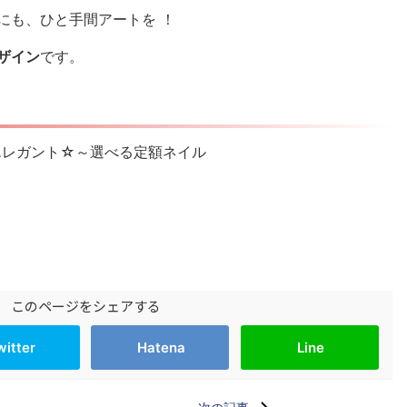
にも、ひと手間アートを ！
ザイン
です。
】 エレガント☆～選べる定額ネイル
このページをシェアする
witter
Hatena
Line